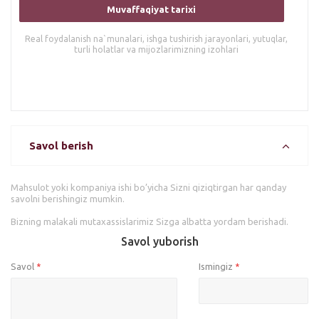
Muvaffaqiyat tarixi
Real foydalanish na`munalari, ishga tushirish jarayonlari, yutuqlar,
turli holatlar va mijozlarimizning izohlari
Savol berish
Mahsulot yoki kompaniya ishi bo’yicha Sizni qiziqtirgan har qanday
savolni berishingiz mumkin.
Bizning malakali mutaxassislarimiz Sizga albatta yordam berishadi.
Savol yuborish
Savol
Ismingiz
*
*