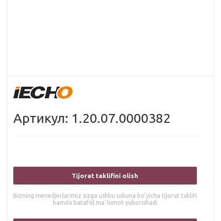
Артикул: 1.20.07.0000382
Tijorat taklifini olish
Bizning menedjerlarimiz sizga ushbu uskuna bo’yicha tijorat taklifi
hamda batafsil ma`lumot yuborishadi