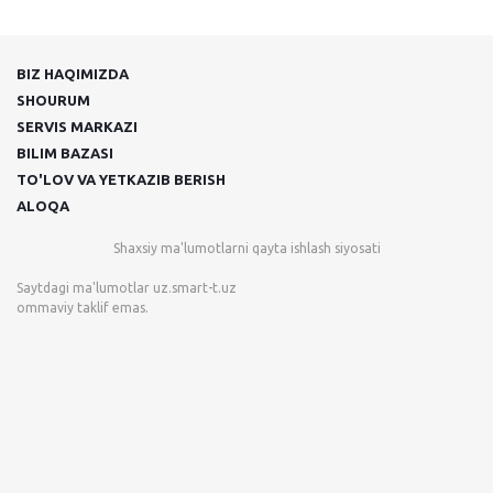
BIZ HAQIMIZDA
SHOURUM
SERVIS MARKAZI
BILIM BAZASI
TO'LOV VA YETKAZIB BERISH
ALOQA
Shaxsiy ma'lumotlarni qayta ishlash siyosati
Saytdagi ma'lumotlar
uz.smart-t.uz
ommaviy taklif emas.