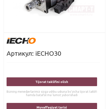
Артикул: iECHO30
Tijorat taklifini olish
Bizning menedjerlarimiz sizga ushbu uskuna bo’yicha tijorat taklifi
hamda batafsil ma`lumot yuborishadi
Muvaffaqiyat tarixi