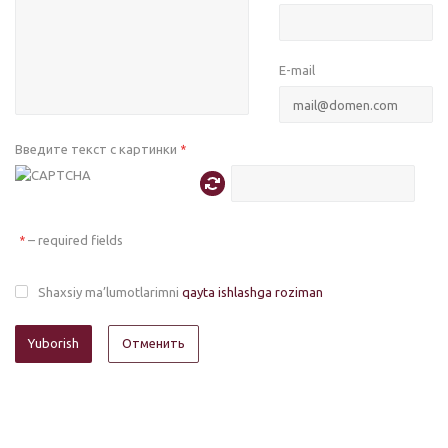
E-mail
Введите текст с картинки
*
– required fields
*
Shaxsiy ma’lumotlarimni
qayta ishlashga roziman
Отменить