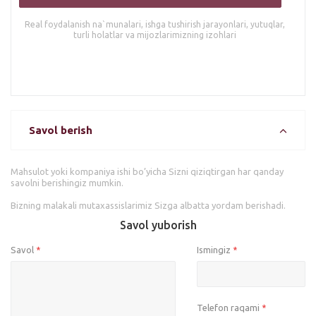
Real foydalanish na`munalari, ishga tushirish jarayonlari, yutuqlar,
turli holatlar va mijozlarimizning izohlari
Savol berish
Mahsulot yoki kompaniya ishi bo’yicha Sizni qiziqtirgan har qanday
savolni berishingiz mumkin.
Bizning malakali mutaxassislarimiz Sizga albatta yordam berishadi.
Savol yuborish
Savol
Ismingiz
*
*
Telefon raqami
*