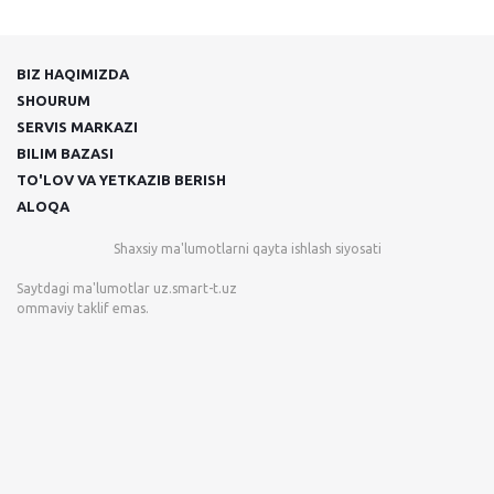
BIZ HAQIMIZDA
SHOURUM
SERVIS MARKAZI
BILIM BAZASI
TO'LOV VA YETKAZIB BERISH
ALOQA
Shaxsiy ma'lumotlarni qayta ishlash siyosati
Saytdagi ma'lumotlar
uz.smart-t.uz
ommaviy taklif emas.