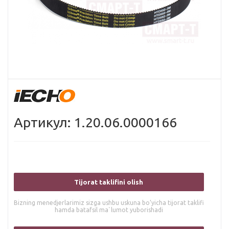
Артикул: 1.20.06.0000166
Tijorat taklifini olish
Bizning menedjerlarimiz sizga ushbu uskuna bo’yicha tijorat taklifi
hamda batafsil ma`lumot yuborishadi