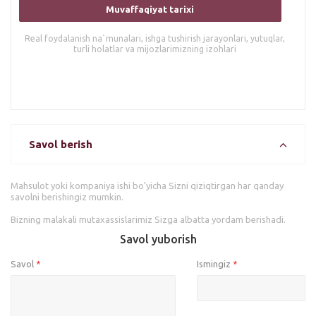
Muvaffaqiyat tarixi
Real foydalanish na`munalari, ishga tushirish jarayonlari, yutuqlar,
turli holatlar va mijozlarimizning izohlari
Savol berish
Mahsulot yoki kompaniya ishi bo’yicha Sizni qiziqtirgan har qanday
savolni berishingiz mumkin.
Bizning malakali mutaxassislarimiz Sizga albatta yordam berishadi.
Savol yuborish
Savol
Ismingiz
*
*