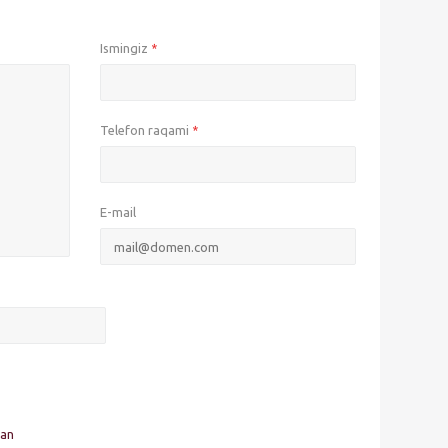
Ismingiz
*
Telefon raqami
*
E-mail
man