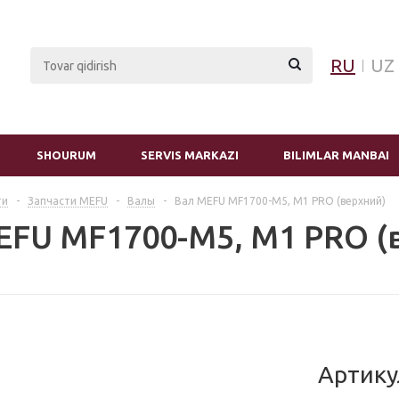
RU
UZ
SHOURUM
SERVIS MARKAZI
BILIMLAR MANBAI
ти
-
Запчасти MEFU
-
Валы
-
Вал MEFU MF1700-M5, M1 PRO (верхний)
EFU MF1700-M5, M1 PRO (
Артику