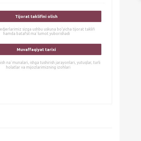
Tijorat taklifini olish
djerlarimiz sizga ushbu uskuna bo’yicha tijorat taklifi
hamda batafsil ma`lumot yuborishadi
Muvaffaqiyat tarixi
sh na`munalari, ishga tushirish jarayonlari, yutuqlar, turli
holatlar va mijozlarimizning izohlari