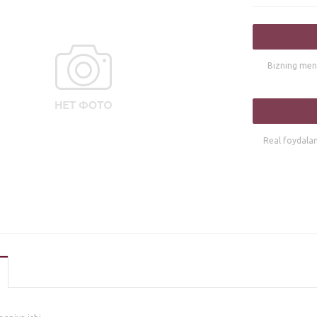
Bizning mene
Real foydalani