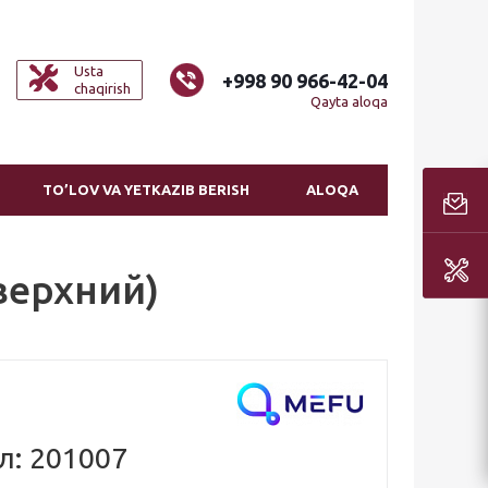
Usta
+998 90 966-42-04
chaqirish
Qayta aloqa
TO’LOV VA YETKAZIB BERISH
ALOQA
верхний)
л: 201007