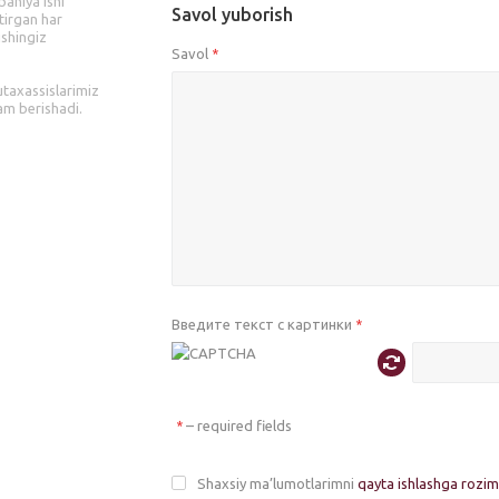
aniya ishi
Savol yuborish
tirgan har
ishingiz
Savol
*
utaxassislarimiz
am berishadi.
Введите текст с картинки
*
– required fields
*
Shaxsiy ma’lumotlarimni
qayta ishlashga rozi