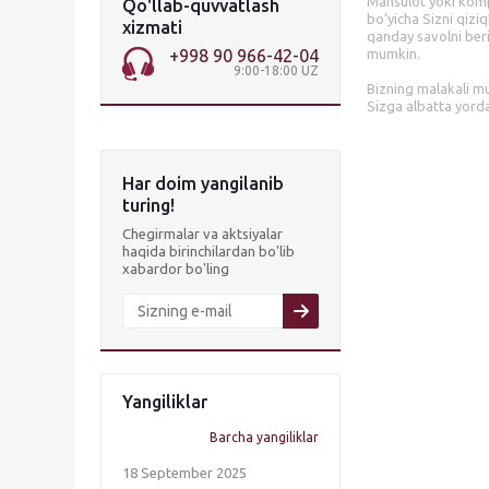
Mahsulot yoki komp
Qo'llab-quvvatlash
bo’yicha Sizni qiziq
xizmati
qanday savolni ber
+998 90 966-42-04
mumkin.
9:00-18:00 UZ
Bizning malakali m
Sizga albatta yord
Har doim yangilanib
turing!
Chegirmalar va aktsiyalar
haqida birinchilardan bo'lib
xabardor bo'ling
Yangiliklar
Barcha yangiliklar
18 September 2025