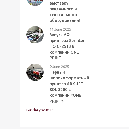
выставку
рекламного и
текстильного
оборудования!
11 June 2025
Запуск УФ-
принтера Sprinter
TC-CF2513 в
компании ONE
PRINT
9 June 2025
Первый
широкоформатный
принтер ARK-JET
SOL 3200 в
компании «ONE
PRINT»
Barcha yozuvlar