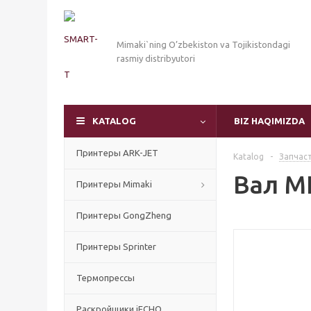
Mimaki`ning O’zbekiston va Tojikistondagi
rasmiy distribyutori
KATALOG
BIZ HAQIMIZDA
Принтеры ARK-JET
Katalog
-
Запчас
Вал M
Принтеры Mimaki
Принтеры GongZheng
Принтеры Sprinter
Термопрессы
Раскройщики iECHO