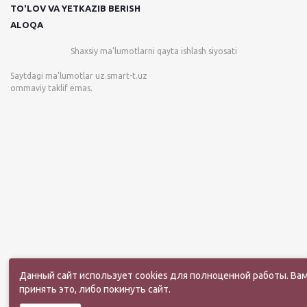
TO'LOV VA YETKAZIB BERISH
ALOQA
Shaxsiy ma'lumotlarni qayta ishlash siyosati
Saytdagi ma'lumotlar
uz.smart-t.uz
ommaviy taklif emas.
Данный сайт использует cookies для полноценной работы. Ва
принять это, либо покинуть сайт.