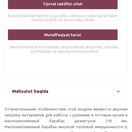
Tijorat taklifini olish
Bizning menedjerlarimiz sizga ushbu uskuna bo’yicha tijorat taklifi
hamda batafsil ma`lumot yuborishadi
Muvaffaqiyat tarixi
Real foydalanish na`munalari, ishga tushirish jarayonlari, yutuqlar,
turli holatlar va mijozlarimizning izohlari
Mahsulot haqida
Отличительными особенностями этой модели являются верхняя
загрузка материалов для работы с рулонами и готовым кроем и
маслонаполненный барабан диаметром 210 мм.
Маслонаполненный барабан высокой тепловой инерционности (с