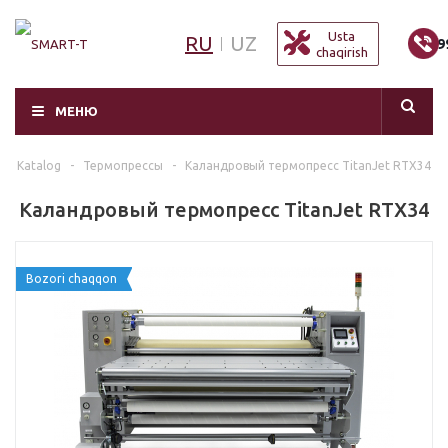
Usta
RU
UZ
+9
chaqirish
МЕНЮ
Katalog
-
Термопрессы
-
Каландровый термопресс TitanJet RTX34
Каландровый термопресс TitanJet RTX34
Bozori chaqqon