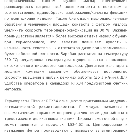
неограниченным сроком службы масла) обеспечивает
равномерность нагрева всей зоны контакта с полотном и,
соответственно, единообразие изображения/качества фиксации
по всей ширине изделия. Также благодаря маслонаполненному
барабану и увеличенной площади контакта с фетром удалось
увеличить скорость термопереноса/фиксации на 30 %. Важным
преимуществом является и более высокая отдача чернил с бумаги
при термопереносе, что заметно повышает яркость и
насыщенность текстильных отпечатков даже при использовании
бумаг небольшой плотности. Барабан рассчитан на температуру
230 °С; регулировка температуры осуществляется с помощью
высокоточного цифрового контроллера. Двигатель каландра с
мощным крутящим моментом обеспечивает постоянство
скорости вращения в любых режимах работы (до 3 м/мин.). Для
удобства оператора в каландрах RTX34 предусмотрен счетчик
метража.
Термопрессы TitanJet RTX34 оснащаются приставными модулями
автоматической размотки/намотки. В модуль размотки с
пневматическим тормозом встроен датчик петли для работы с
трикотажем и деликатными тканями. Ширина намоточной шпули
может меняться в пределах 1,52-1,62 м. Центрирование и
натяжение фетра производится с помощью запатентованной