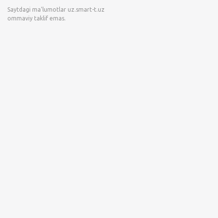
Saytdagi ma'lumotlar
uz.smart-t.uz
ommaviy taklif emas.