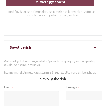
Muvaffaqiyat tarixi
Real foydalanish na`munalari, ishga tushirish jarayonlari, yutuqlar,
turli holatlar va mijozlarimizning izohlari
Savol berish
Mahsulot yoki kompaniya ishi bo’yicha Sizni qiziqtirgan har qanday
savolni berishingiz mumkin.
Bizning malakali mutaxassislarimiz Sizga albatta yordam berishadi.
Savol yuborish
Savol
Ismingiz
*
*