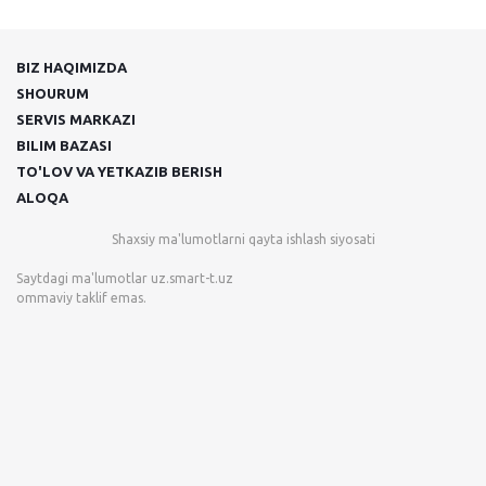
BIZ HAQIMIZDA
SHOURUM
SERVIS MARKAZI
BILIM BAZASI
TO'LOV VA YETKAZIB BERISH
ALOQA
Shaxsiy ma'lumotlarni qayta ishlash siyosati
Saytdagi ma'lumotlar
uz.smart-t.uz
ommaviy taklif emas.