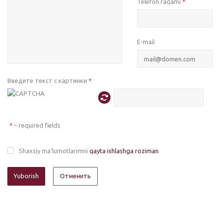
Telefon raqami
*
E-mail
Введите текст с картинки
*
– required fields
*
Shaxsiy ma’lumotlarimni
qayta ishlashga roziman
Отменить