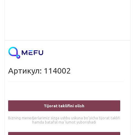
Артикул: 114002
Tijorat taklifini olish
Bizning menedjerlarimiz sizga ushbu uskuna bo’yicha tijorat taklifi
hamda batafsil ma`lumot yuborishadi