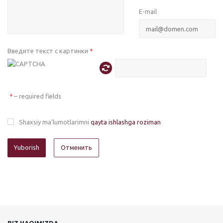
E-mail
Введите текст с картинки
*
– required fields
*
Shaxsiy ma’lumotlarimni
qayta ishlashga roziman
Отменить