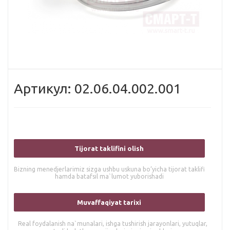
Артикул: 02.06.04.002.001
Tijorat taklifini olish
Bizning menedjerlarimiz sizga ushbu uskuna bo’yicha tijorat taklifi
hamda batafsil ma`lumot yuborishadi
Muvaffaqiyat tarixi
Real foydalanish na`munalari, ishga tushirish jarayonlari, yutuqlar,