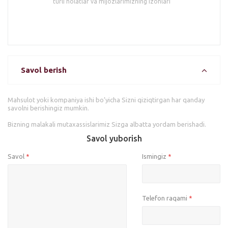
turli holatlar va mijozlarimizning izohlari
Savol berish
Mahsulot yoki kompaniya ishi bo’yicha Sizni qiziqtirgan har qanday
savolni berishingiz mumkin.
Bizning malakali mutaxassislarimiz Sizga albatta yordam berishadi.
Savol yuborish
Savol
Ismingiz
*
*
Telefon raqami
*