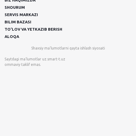
BIZ HAQIMIZDA
SHOURUM
SERVIS MARKAZI
BILIM BAZASI
TO'LOV VA YETKAZIB BERISH
ALOQA
Shaxsiy ma'lumotlarni qayta ishlash siyosati
Saytdagi ma'lumotlar
uz.smart-t.uz
ommaviy taklif emas.