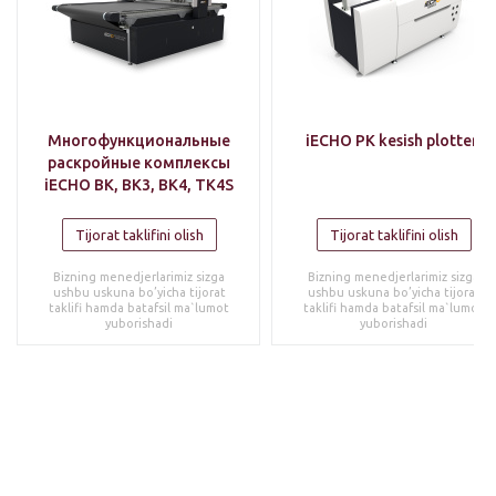
Многофункциональные
iECHO PK kesish plotteri
раскройные комплексы
iECHO BK, BK3, BK4, TK4S
Tijorat taklifini olish
Tijorat taklifini olish
Bizning menedjerlarimiz sizga
Bizning menedjerlarimiz sizga
ushbu uskuna bo’yicha tijorat
ushbu uskuna bo’yicha tijorat
taklifi hamda batafsil ma`lumot
taklifi hamda batafsil ma`lumot
yuborishadi
yuborishadi