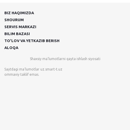
BIZ HAQIMIZDA
SHOURUM
SERVIS MARKAZI
BILIM BAZASI
TO'LOV VA YETKAZIB BERISH
ALOQA
Shaxsiy ma'lumotlarni qayta ishlash siyosati
Saytdagi ma'lumotlar
uz.smart-t.uz
ommaviy taklif emas.