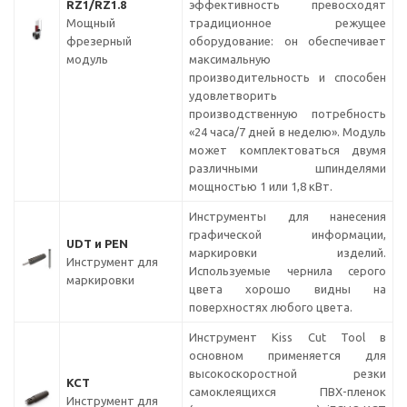
RZ1/RZ1.8
эффективность превосходят
Мощный
традиционное режущее
фрезерный
оборудование: он обеспечивает
модуль
максимальную
производительность и способен
удовлетворить
производственную потребность
«24 часа/7 дней в неделю». Модуль
может комплектоваться двумя
различными шпинделями
мощностью 1 или 1,8 кВт.
Инструменты для нанесения
графической информации,
UDT и PEN
маркировки изделий.
Инструмент для
Используемые чернила серого
маркировки
цвета хорошо видны на
поверхностях любого цвета.
Инструмент Kiss Cut Tool в
основном применяется для
высокоскоростной резки
KCT
самоклеящихся ПВХ-пленок
Инструмент для