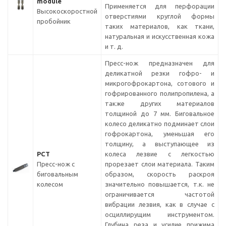
module
Применяется для перфорации
Высокоскоростной
отверстиями круглой формы
пробойник
таких материалов, как ткани,
натуральная и искусственная кожа
и т. д.
Пресс-нож предназначен для
деликатной резки гофро- и
микрогофрокартона, сотового и
гофрированного полипропилена, а
также других материалов
толщиной до 7 мм. Биговальное
колесо деликатно подминает слои
гофрокартона, уменьшая его
толщину, а выступающее из
PСT
колеса лезвие с легкостью
Пресс-нож с
прорезает слои материала. Таким
биговальным
образом, скорость раскроя
колесом
значительно повышается, т.к. не
ограничивается частотой
вибрации лезвия, как в случае с
осциллирущим инструментом.
Глубина реза и усилие прижима