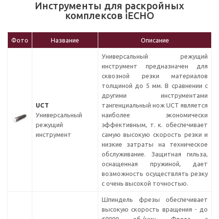
Инструменты для раскройных
комплексов iECHO
Фото
Название
Описание
Универсальный режущий
инструмент предназначен для
сквозной резки материалов
толщиной до 5 мм. В сравнении с
другими инструментами
UCT
тангенциальный нож UCT является
Универсальный
наиболее экономически
режущий
эффективным, т. к. обеспечивает
инструмент
самую высокую скорость резки и
низкие затраты на техническое
обслуживание. Защитная гильза,
оснащенная пружиной, дает
возможность осуществлять резку
с очень высокой точностью.
Шпиндель фрезы обеспечивает
высокую скорость вращения - до