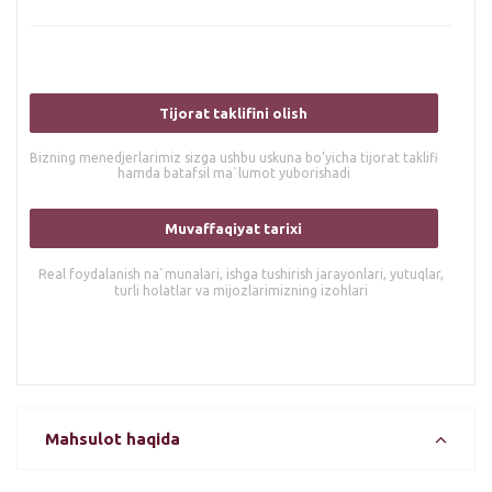
Tijorat taklifini olish
Bizning menedjerlarimiz sizga ushbu uskuna bo’yicha tijorat taklifi
hamda batafsil ma`lumot yuborishadi
Muvaffaqiyat tarixi
Real foydalanish na`munalari, ishga tushirish jarayonlari, yutuqlar,
turli holatlar va mijozlarimizning izohlari
Mahsulot haqida