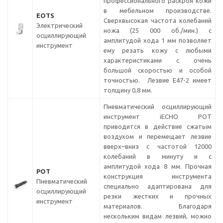
профессионального раскроя кожи
в мебельном производстве.
EOTS
Сверхвысокая частота колебаний
Электрический
ножа (25 000 об./мин.) с
осциллирующий
амплитудой хода 1 мм позволяет
инструмент
ему резать кожу с любыми
характеристиками с очень
большой скоростью и особой
точностью. Лезвие Е47-2 имеет
толщину 0,8 мм.
Пневматический осциллирующий
инструмент iECHO POT
приводится в действие сжатым
воздухом и перемещает лезвие
вверх–вниз с частотой 12000
колебаний в минуту и с
амплитудой хода 8 мм. Прочная
POT
конструкция инструмента
Пневматический
специально адаптирована для
осциллирующий
резки жестких и прочных
инструмент
материалов. Благодаря
нескольким видам лезвий, можно