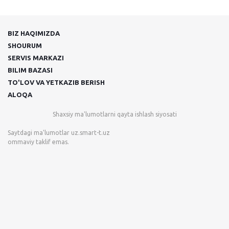
BIZ HAQIMIZDA
SHOURUM
SERVIS MARKAZI
BILIM BAZASI
TO'LOV VA YETKAZIB BERISH
ALOQA
Shaxsiy ma'lumotlarni qayta ishlash siyosati
Saytdagi ma'lumotlar
uz.smart-t.uz
ommaviy taklif emas.