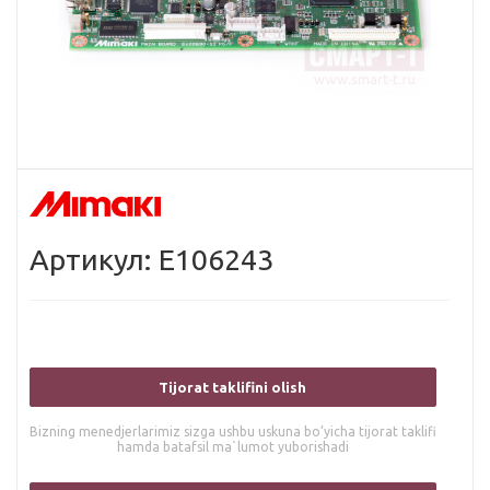
Артикул: E106243
Tijorat taklifini olish
Bizning menedjerlarimiz sizga ushbu uskuna bo’yicha tijorat taklifi
hamda batafsil ma`lumot yuborishadi