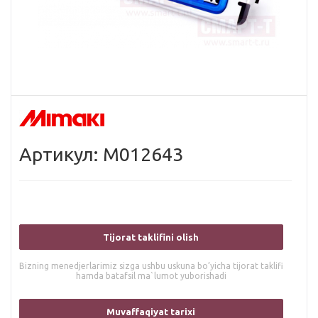
Артикул: M012643
Tijorat taklifini olish
Bizning menedjerlarimiz sizga ushbu uskuna bo’yicha tijorat taklifi
hamda batafsil ma`lumot yuborishadi
Muvaffaqiyat tarixi