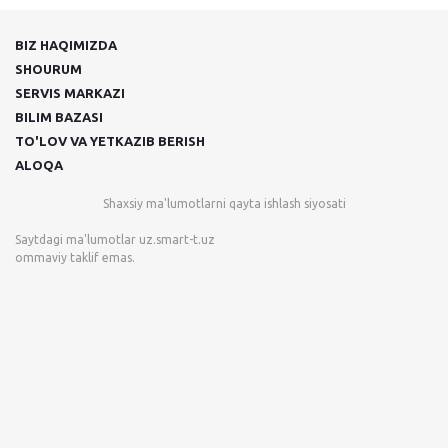
BIZ HAQIMIZDA
SHOURUM
SERVIS MARKAZI
BILIM BAZASI
TO'LOV VA YETKAZIB BERISH
ALOQA
Shaxsiy ma'lumotlarni qayta ishlash siyosati
Saytdagi ma'lumotlar
uz.smart-t.uz
ommaviy taklif emas.