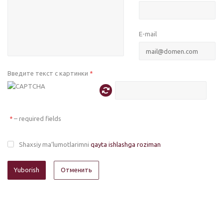
E-mail
Введите текст с картинки
*
– required fields
*
Shaxsiy ma’lumotlarimni
qayta ishlashga roziman
Отменить