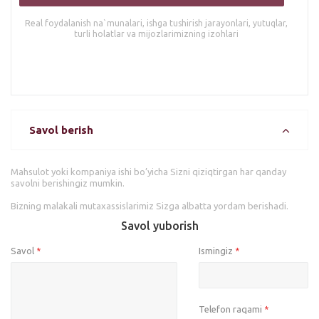
Real foydalanish na`munalari, ishga tushirish jarayonlari, yutuqlar,
turli holatlar va mijozlarimizning izohlari
Savol berish
Mahsulot yoki kompaniya ishi bo’yicha Sizni qiziqtirgan har qanday
savolni berishingiz mumkin.
Bizning malakali mutaxassislarimiz Sizga albatta yordam berishadi.
Savol yuborish
Savol
Ismingiz
*
*
Telefon raqami
*