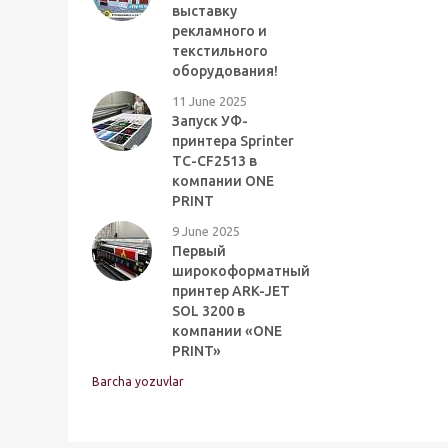
выставку
рекламного и
текстильного
оборудования!
11 June 2025
Запуск УФ-
принтера Sprinter
TC-CF2513 в
компании ONE
PRINT
9 June 2025
Первый
широкоформатный
принтер ARK-JET
SOL 3200 в
компании «ONE
PRINT»
Barcha yozuvlar