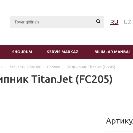
RU
UZ
SHOURUM
SERVIS MARKAZI
BILIMLAR MANBAI
ти
-
Запчасти TitanJet
-
Прочее
-
Подшипник TitanJet (FC205)
пник TitanJet (FC205)
Артику