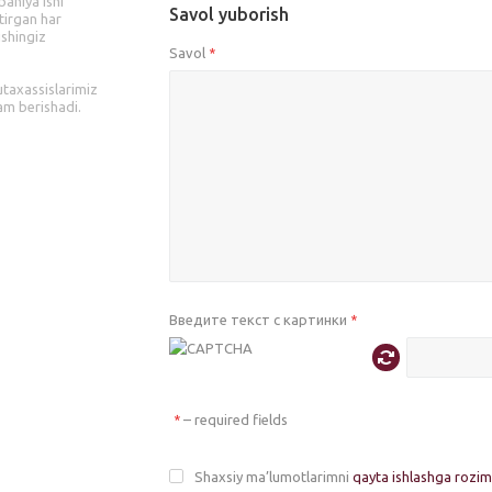
aniya ishi
Savol yuborish
tirgan har
ishingiz
Savol
*
utaxassislarimiz
am berishadi.
Введите текст с картинки
*
– required fields
*
Shaxsiy ma’lumotlarimni
qayta ishlashga rozi