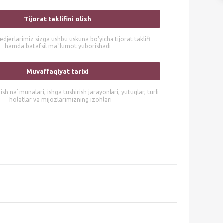
Tijorat taklifini olish
djerlarimiz sizga ushbu uskuna bo’yicha tijorat taklifi
hamda batafsil ma`lumot yuborishadi
Muvaffaqiyat tarixi
sh na`munalari, ishga tushirish jarayonlari, yutuqlar, turli
holatlar va mijozlarimizning izohlari