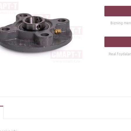
Bizning mene
Real foydalani