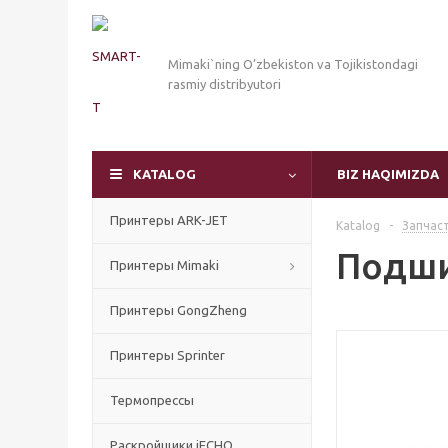
Mimaki`ning O’zbekiston va Tojikistondagi
rasmiy distribyutori
KATALOG
BIZ HAQIMIZDA
Принтеры ARK-JET
Katalog
-
Запчас
Подши
Принтеры Mimaki
Принтеры GongZheng
Принтеры Sprinter
Термопрессы
Раскройщики iECHO