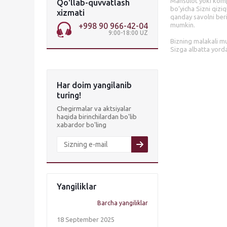
Mahsulot yoki komp
Qo'llab-quvvatlash
bo’yicha Sizni qiziq
xizmati
qanday savolni ber
+998 90 966-42-04
mumkin.
9:00-18:00 UZ
Bizning malakali m
Sizga albatta yord
Har doim yangilanib
turing!
Chegirmalar va aktsiyalar
haqida birinchilardan bo'lib
xabardor bo'ling
Yangiliklar
Barcha yangiliklar
18 September 2025