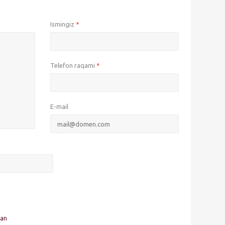
Ismingiz
*
Telefon raqami
*
E-mail
man