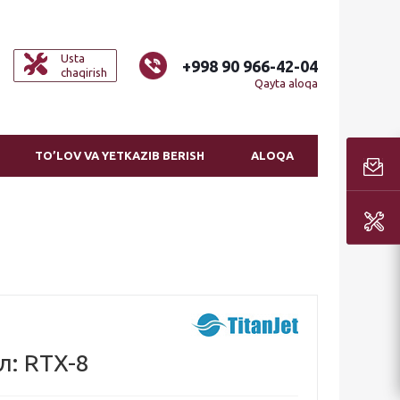
Usta
+998 90 966-42-04
chaqirish
Qayta aloqa
TO’LOV VA YETKAZIB BERISH
ALOQA
л: RTX-8