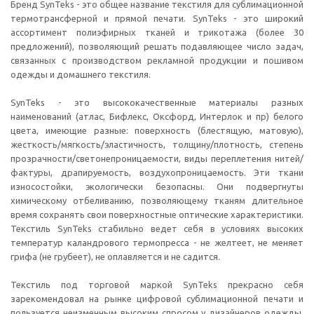
Бренд SynTeks - это общее название текстиля для сублимационной
термотрансферной и прямой печати. SynTeks - это широкий
ассортимент полиэфирных тканей и трикотажа (более 30
предложений), позволяющий решать подавляющее число задач,
связанных с производством рекламной продукции и пошивом
одежды и домашнего текстиля.
SynTeks - это высококачественные материалы разных
наименований (атлас, Бифлекс, Оксфорд, Интерлок и пр) белого
цвета, имеющие разные: поверхность (блестящую, матовую),
жесткость/мягкость/эластичность, толщину/плотность, степень
прозрачности/светонепроницаемости, виды переплетения нитей/
фактуры, драпируемость, воздухопроницаемость. Эти ткани
износостойки, экологически безопасны. Они подвергнуты
химическому отбеливанию, позволяющему тканям длительное
время сохранять свои поверхностные оптические характеристики.
Текстиль SynTeks стабильно ведет себя в условиях высоких
температур каландрового термопресса - не желтеет, не меняет
грифа (не грубеет), не оплавляется и не садится.
Текстиль под торговой маркой SynTeks прекрасно себя
зарекомендовал на рынке цифровой сублимационной печати и
пользуется неизменным высоким спросом у дизайнеров одежды,