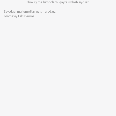
Shaxsiy ma'lumotlarni qayta ishlash siyosati
Saytdagi ma'lumotlar
uz.smart-t.uz
ommaviy taklif emas.