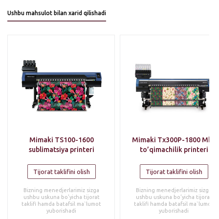
Ushbu mahsulot bilan xarid qilishadi
Mimaki TS100-1600
Mimaki Tx300P-1800 MkII
sublimatsiya printeri
to’qimachilik printeri
Tijorat taklifini olish
Tijorat taklifini olish
Bizning menedjerlarimiz sizga
Bizning menedjerlarimiz sizga
ushbu uskuna bo’yicha tijorat
ushbu uskuna bo’yicha tijorat
taklifi hamda batafsil ma`lumot
taklifi hamda batafsil ma`lumot
yuborishadi
yuborishadi