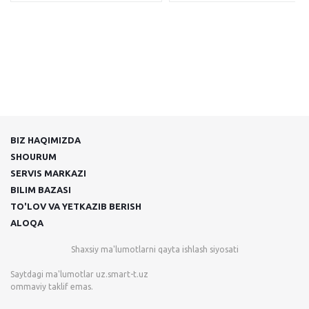
BIZ HAQIMIZDA
SHOURUM
SERVIS MARKAZI
BILIM BAZASI
TO'LOV VA YETKAZIB BERISH
ALOQA
Shaxsiy ma'lumotlarni qayta ishlash siyosati
Saytdagi ma'lumotlar
uz.smart-t.uz
ommaviy taklif emas.