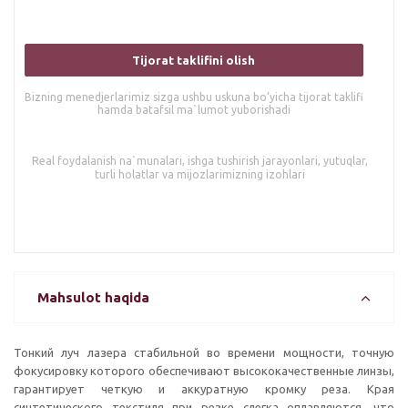
Tijorat taklifini olish
Bizning menedjerlarimiz sizga ushbu uskuna bo’yicha tijorat taklifi
hamda batafsil ma`lumot yuborishadi
Real foydalanish na`munalari, ishga tushirish jarayonlari, yutuqlar,
turli holatlar va mijozlarimizning izohlari
Mahsulot haqida
Тонкий луч лазера стабильной во времени мощности, точную
фокусировку которого обеспечивают высококачественные линзы,
гарантирует четкую и аккуратную кромку реза. Края
синтетического текстиля при резке слегка оплавляются, что